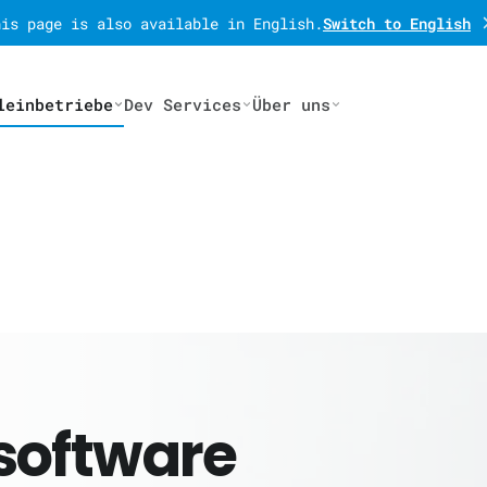
his page is also available in English.
Switch to English
leinbetriebe
Dev Services
Über uns
software