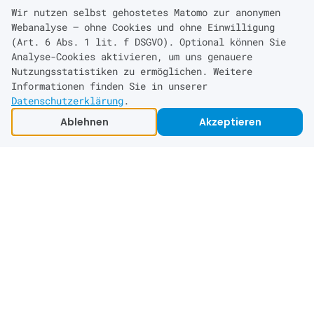
Preise
Wir nutzen selbst gehostetes Matomo zur anonymen
Webanalyse — ohne Cookies und ohne Einwilligung
Kontakt
(Art. 6 Abs. 1 lit. f DSGVO). Optional können Sie
Engineering-Blog (EN)
Analyse-Cookies aktivieren, um uns genauere
Nutzungsstatistiken zu ermöglichen. Weitere
Informationen finden Sie in unserer
Standorte
Datenschutzerklärung
.
Leverkusen
Ablehnen
Akzeptieren
Köln
Düsseldorf
Bonn
© 2026
kraft
eq
GmbH. Alle Rechte vorbehalten.
Impressum
Datenschutz
AGB
Datenschutzeinstellungen
{ crafted with precision }