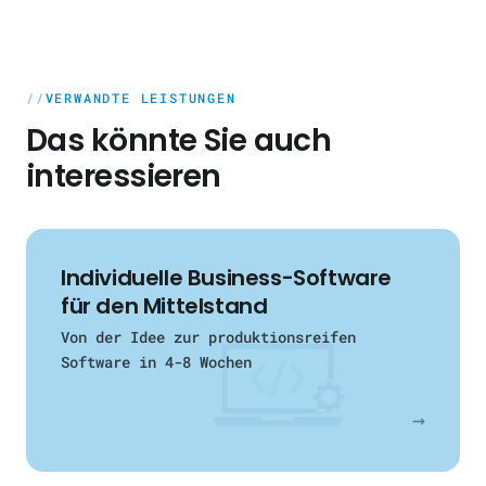
Und wir stehen für langfristige
betreuen wir Unternehmen in der gesamten
Partnerschaften, nicht für einmalige
Region — von Köln über Düsseldorf bis ins
Projekte.
weitere Rheinland. Cloud-Migrationen setzen
VERWANDTE LEISTUNGEN
wir sowohl vor Ort als auch remote um.
Das könnte Sie auch
interessieren
Individuelle Business-Software
für den Mittelstand
Von der Idee zur produktionsreifen
Software in 4-8 Wochen
→