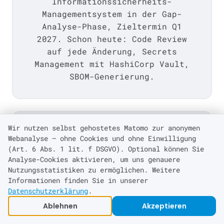
Informationssicherheits-
Managementsystem in der Gap-
Analyse-Phase, Zieltermin Q1
2027. Schon heute: Code Review
auf jede Änderung, Secrets
Management mit HashiCorp Vault,
SBOM-Generierung.
Wir nutzen selbst gehostetes Matomo zur anonymen
EU-Hosting & DSGVO by Design
Webanalyse — ohne Cookies und ohne Einwilligung
kraft
eq
Cloud läuft auf Servern
(Art. 6 Abs. 1 lit. f DSGVO). Optional können Sie
Analyse-Cookies aktivieren, um uns genauere
in Deutschland (EU-Fallback
Nutzungsstatistiken zu ermöglichen. Weitere
verfügbar) — kein US CLOUD Act-
Informationen finden Sie in unserer
Risiko.
Datenschutzerklärung
.
Auftragsverarbeitungsvertrag
Ablehnen
Akzeptieren
(AVV) standardisiert verfügbar,
Verschlüsselung in Transit und at