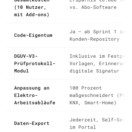
(10 Nutzer,
vs. Abo-Software
mit Add-ons)
Ja — ab Sprint 1 im
Code-Eigentum
Kunden-Repository
DGUV-V3-
Inklusive im Festprei
Prüfprotokoll-
Vorlagen, Erinnerunge
Modul
digitale Signatur
Anpassung an
100 Prozent
Elektro-
maßgeschneidert (PV,
Arbeitsabläufe
KNX, Smart-Home)
Jederzeit, Self-Servi
Daten-Export
im Portal