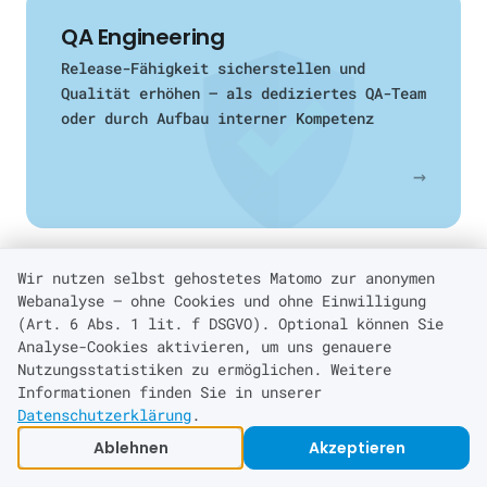
QA Engineering
Release-Fähigkeit sicherstellen und
Qualität erhöhen — als dediziertes QA-Team
oder durch Aufbau interner Kompetenz
→
Wir nutzen selbst gehostetes Matomo zur anonymen
Senior Staff Augmentation
Webanalyse — ohne Cookies und ohne Einwilligung
(Art. 6 Abs. 1 lit. f DSGVO). Optional können Sie
Erfahrene Spezialisten aus dem
Analyse-Cookies aktivieren, um uns genauere
europäischen Netzwerk — in 14 Tagen im
Nutzungsstatistiken zu ermöglichen. Weitere
Team
Informationen finden Sie in unserer
Datenschutzerklärung
.
→
Ablehnen
Akzeptieren