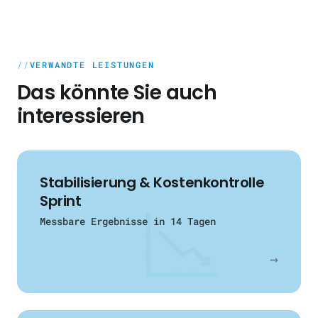
kombinierbar.
NRW und deutschlandweit. Ob Köln,
Düsseldorf oder das gesamte Rheinland —
unsere DevOps Beratung funktioniert remote-
VERWANDTE LEISTUNGEN
first, ergänzt durch persönliche Workshops
vor Ort, wenn gewünscht.
Das könnte Sie auch
interessieren
Stabilisierung & Kostenkontrolle
Sprint
Messbare Ergebnisse in 14 Tagen
→