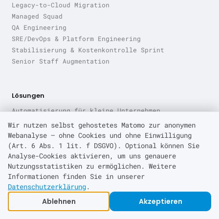
Legacy-to-Cloud Migration
Managed Squad
QA Engineering
SRE/DevOps & Platform Engineering
Stabilisierung & Kostenkontrolle Sprint
Senior Staff Augmentation
Lösungen
Automatisierung für kleine Unternehmen
Cloud-Kosten optimieren
Wir nutzen selbst gehostetes Matomo zur anonymen
CRA-Compliance-Druck bei produzierenden
Webanalyse — ohne Cookies und ohne Einwilligung
Unternehmen
(Art. 6 Abs. 1 lit. f DSGVO). Optional können Sie
DevOps- & Infrastruktur-Komplexität beherrschen
Analyse-Cookies aktivieren, um uns genauere
Nutzungsstatistiken zu ermöglichen. Weitere
Digitale Souveränität und EU-Datenkontrolle
Informationen finden Sie in unserer
Entwicklung skalieren ohne Festanstellungen
Datenschutzerklärung
.
IT-Fachkräftemangel überwinden
Handwerker-Digitalisierung — eigene Software statt
Ablehnen
Akzeptieren
Abo-Software