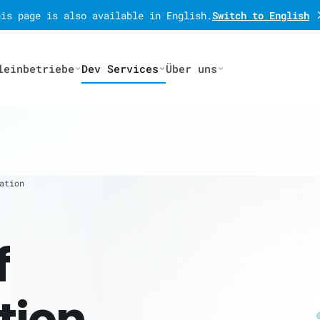
his page is also available in English.
Switch to English
leinbetriebe
Dev Services
Über uns
ation
f
tion