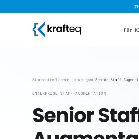
T
Für K
Startseite
/
Unsere Leistungen
/
Senior Staff Augment
ENTERPRISE
STAFF AUGMENTATION
Senior Staf
Augmenta