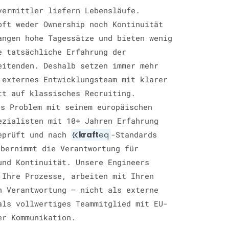
vermittler liefern Lebensläufe.
oft weder Ownership noch Kontinuität
angen hohe Tagessätze und bieten wenig
e tatsächliche Erfahrung der
eitenden. Deshalb setzen immer mehr
 externes Entwicklungsteam mit klarer
tt auf klassisches Recruiting.
s Problem mit seinem europäischen
ezialisten mit 10+ Jahren Erfahrung
geprüft und nach
kraft
eq
-Standards
bernimmt die Verantwortung für
und Kontinuität. Unsere Engineers
 Ihre Prozesse, arbeiten mit Ihren
n Verantwortung — nicht als externe
als vollwertiges Teammitglied mit EU-
er Kommunikation.