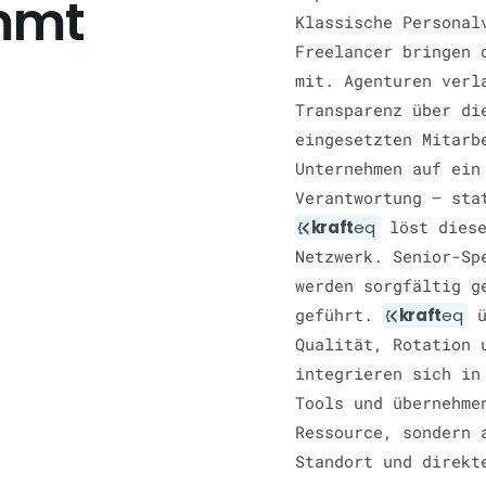
mmt
Klassische Personal
Freelancer bringen 
mit. Agenturen verl
Transparenz über di
eingesetzten Mitarb
Unternehmen auf ein
Verantwortung — sta
kraft
eq
löst diese
Netzwerk. Senior-Sp
werden sorgfältig 
geführt.
kraft
eq
ü
Qualität, Rotation 
integrieren sich in
Tools und übernehme
Ressource, sondern 
Standort und direkt