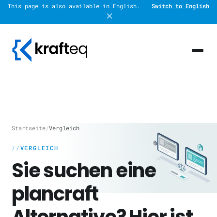
This page is also available in English.
Switch to English
Startseite
/
Vergleich
VERGLEICH
Sie suchen eine
plancraft