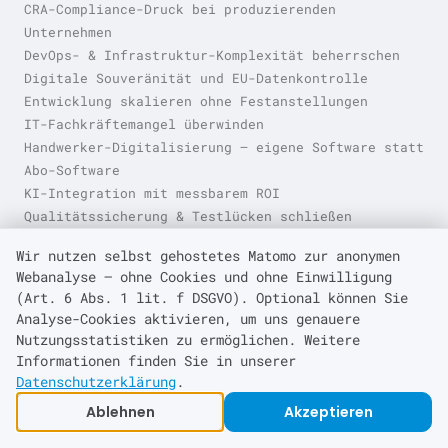
CRA-Compliance-Druck bei produzierenden
Unternehmen
DevOps- & Infrastruktur-Komplexität beherrschen
Digitale Souveränität und EU-Datenkontrolle
Entwicklung skalieren ohne Festanstellungen
IT-Fachkräftemangel überwinden
Handwerker-Digitalisierung — eigene Software statt
Abo-Software
KI-Integration mit messbarem ROI
Qualitätssicherung & Testlücken schließen
Software ohne Abo — Eigentum am Code statt SaaS-
Wir nutzen selbst gehostetes Matomo zur anonymen
Falle
Webanalyse — ohne Cookies und ohne Einwilligung
Technische Schulden & Legacy-System-Last
(Art. 6 Abs. 1 lit. f DSGVO). Optional können Sie
Analyse-Cookies aktivieren, um uns genauere
Nutzungsstatistiken zu ermöglichen. Weitere
Über
kraft
eq
Informationen finden Sie in unserer
Datenschutzerklärung
.
Startseite
Handwerk & Kleinbetriebe
Ablehnen
Akzeptieren
Mittelstand