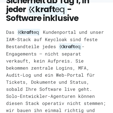
Sicherheit ab Tag 1, in
jeder
kraft
eq
-
Software inklusive
Das
kraft
eq
Kundenportal und unser
IAM-Stack auf Keycloak sind feste
Bestandteile jedes
kraft
eq
-
Engagements — nicht separat
verkauft, kein Aufpreis. Sie
bekommen zentrale Logins, MFA,
Audit-Log und ein Web-Portal für
Tickets, Dokumente und Status,
sobald Ihre Software live geht.
Solo-Entwickler-Agenturen können
diesen Stack operativ nicht stemmen;
wir bauen ihn einmal richtig und