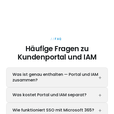
FAQ
Häufige Fragen zu
Kundenportal und IAM
Was ist genau enthalten — Portal und IAM
+
zusammen?
Beide Komponenten kommen zusammen. IAM
+
Was kostet Portal und IAM separat?
liefert das zentrale Login mit Keycloak —
E-Mail und Passwort, optional SSO via OIDC,
Portal und IAM werden nicht separat
MFA, Rollen, Audit-Log, Mandanten-Trennung,
+
Wie funktioniert SSO mit Microsoft 365?
verkauft. Beide sind feste Bestandteile