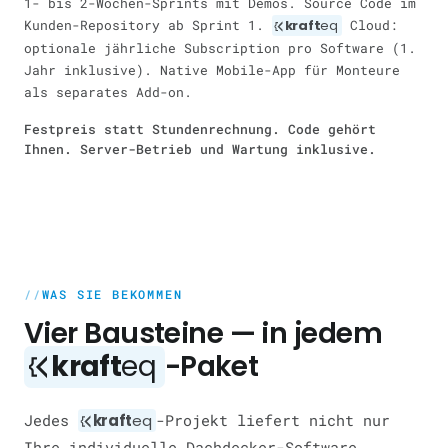
1- bis 2-Wochen-Sprints mit Demos. Source Code im
Kunden-Repository ab Sprint 1.
kraft
eq
Cloud:
optionale jährliche Subscription pro Software (1.
Jahr inklusive). Native Mobile-App für Monteure
als separates Add-on.
Festpreis statt Stundenrechnung. Code gehört
Ihnen. Server-Betrieb und Wartung inklusive.
WAS SIE BEKOMMEN
Vier Bausteine — in jedem
kraft
eq
-Paket
Jedes
kraft
eq
-Projekt liefert nicht nur
Ihre individuelle Dachdecker-Software,