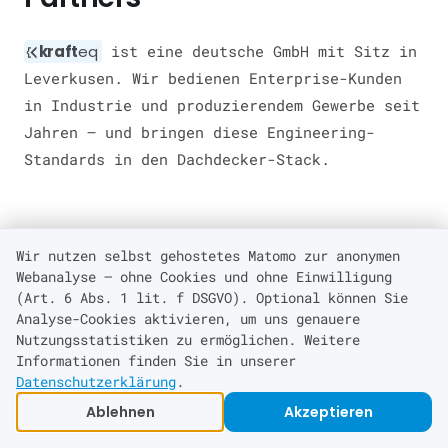
kraft
eq
ist eine deutsche GmbH mit Sitz in
Leverkusen. Wir bedienen Enterprise-Kunden
in Industrie und produzierendem Gewerbe seit
Jahren — und bringen diese Engineering-
Standards in den Dachdecker-Stack.
Wir nutzen selbst gehostetes Matomo zur anonymen
Webanalyse — ohne Cookies und ohne Einwilligung
kraft
eq
GmbH, Leverkusen
(Art. 6 Abs. 1 lit. f DSGVO). Optional können Sie
Deutsche Gesellschaft mit Sitz im
Analyse-Cookies aktivieren, um uns genauere
Rheinland. Fester,
Nutzungsstatistiken zu ermöglichen. Weitere
deutschsprachiger Ansprechpartner
Informationen finden Sie in unserer
Datenschutzerklärung
.
in Deutschland — kein Callcenter.
Treffen vor Ort möglich,
Ablehnen
Akzeptieren
vollständig remote ebenso — auch