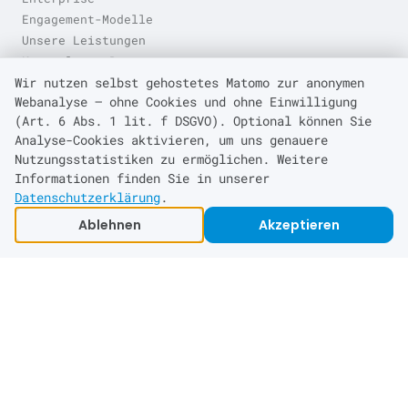
Engagement-Modelle
Unsere Leistungen
Kostenloser Prototyp
Preise
Wir nutzen selbst gehostetes Matomo zur anonymen
Webanalyse — ohne Cookies und ohne Einwilligung
Kontakt
(Art. 6 Abs. 1 lit. f DSGVO). Optional können Sie
Engineering-Blog (EN)
Analyse-Cookies aktivieren, um uns genauere
Nutzungsstatistiken zu ermöglichen. Weitere
Informationen finden Sie in unserer
Standorte
Datenschutzerklärung
.
Leverkusen
Ablehnen
Akzeptieren
Köln
Düsseldorf
Bonn